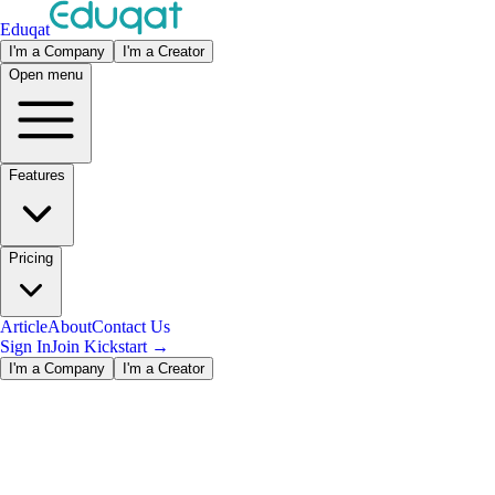
Eduqat
I'm a Company
I'm a Creator
Open menu
Features
Pricing
Article
About
Contact Us
Sign In
Join Kickstart
→
I'm a Company
I'm a Creator